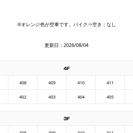
※オレンジ色が空車です。バイク⇒空き：なし
更新日：2026/08/04
4F
408
409
410
411
402
403
404
405
3F
308
309
310
311