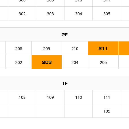
302
303
304
305
2F
208
209
210
211
202
204
205
203
1F
108
109
110
111
105